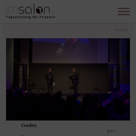
Anzeige
Credits
1
/17