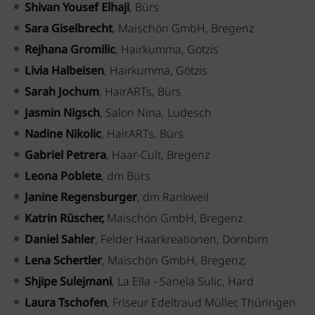
Shivan Yousef Elhaji
, Bürs
Sara Giselbrecht
, Maischön GmbH, Bregenz
Rejhana Gromilic
, Hairkumma, Götzis
Livia Halbeisen
, Hairkumma, Götzis
Sarah Jochum
, HairARTs, Bürs
Jasmin Nigsch
, Salon Nina, Ludesch
Nadine Nikolic
, HairARTs, Bürs
Gabriel Petrera
, Haar-Cult, Bregenz
Leona Poblete
, dm Bürs
Janine Regensburger
, dm Rankweil
Katrin Rüscher,
Maischön GmbH, Bregenz
Daniel Sahler
, Felder Haarkreationen, Dornbirn
Lena Schertler
, Maischön GmbH, Bregenz;
Shjipe Sulejmani
, La Ella - Sanela Sulic, Hard
Laura Tschofen
, Friseur Edeltraud Müller, Thüringen