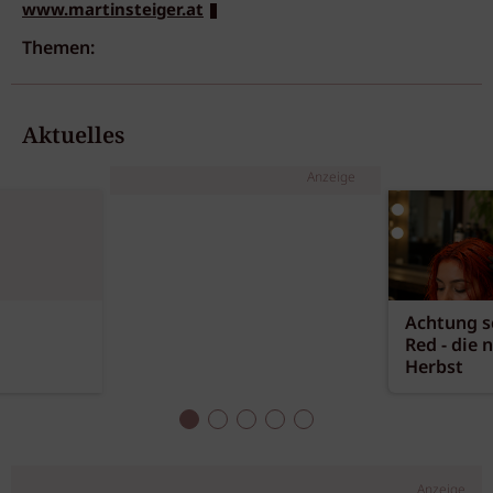
www.martinsteiger.at
Themen:
Aktuelles
Anzeige
Achtung sc
Red - die 
Herbst
Anzeige