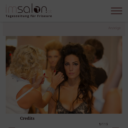
Anzeige
Credits
1
/119