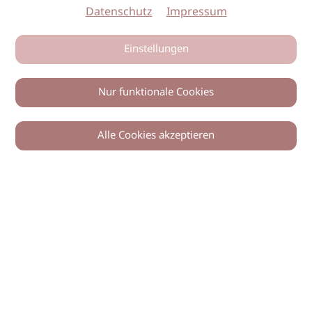
Datenschutz
Impressum
Einstellungen
Nur funktionale Cookies
Alle Cookies akzeptieren
0
Zurück
Teilen
© 2026 imSalon Verlags GmbH