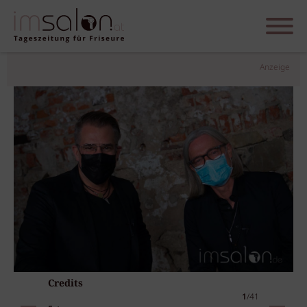
Anzeige
Credits
1
/41