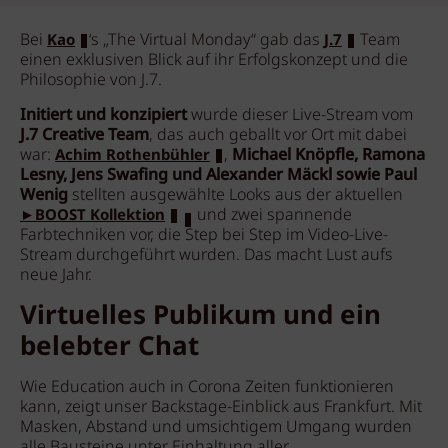
Bei
‘s „The Virtual Monday“ gab das
Team
Kao
J.7
einen exklusiven Blick auf ihr Erfolgskonzept und die
Philosophie von J.7.
Initiert und konzipiert
wurde dieser Live-Stream vom
J.7 Creative Team
, das auch geballt vor Ort mit dabei
war:
,
Michael Knöpfle, Ramona
Achim Rothenbühler
Lesny, Jens Swafing und Alexander Mäckl sowie Paul
Wenig
stellten ausgewählte Looks aus der aktuellen
und zwei spannende
►BOOST Kollektion
Farbtechniken vor, die Step bei Step im Video-Live-
Stream durchgeführt wurden. Das macht Lust aufs
neue Jahr.
Virtuelles Publikum und ein
belebter Chat
Wie Education auch in Corona Zeiten funktionieren
kann, zeigt unser Backstage-Einblick aus Frankfurt. Mit
Masken, Abstand und umsichtigem Umgang wurden
alle Bausteine unter Einhaltung aller