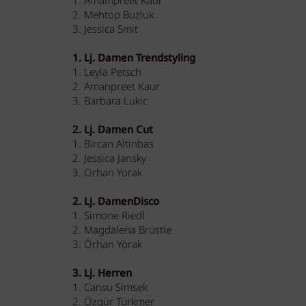
1. Amampreet Kaur
2. Mehtop Buzluk
3. Jessica Smit
1. Lj. Damen Trendstyling
1. Leyla Petsch
2. Amanpreet Kaur
3. Barbara Lukic
2. Lj. Damen Cut
1. Bircan Altinbas
2. Jessica Jansky
3. Orhan Yörak
2. Lj. DamenDisco
1. Simone Riedl
2. Magdalena Brüstle
3. Örhan Yörak
3. Lj. Herren
1. Cansu Simsek
2. Özgür Türkmer