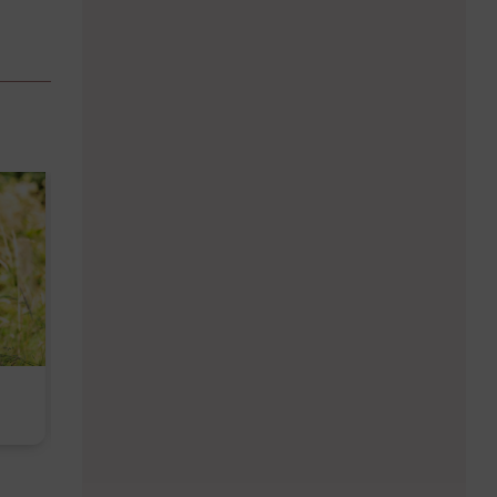
Diese Must-haves bringt der
Baby Don't C
August