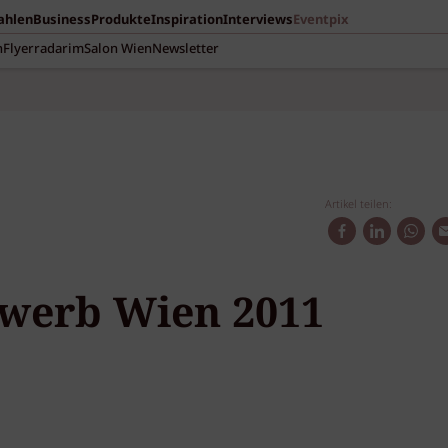
Zahlen
Business
Produkte
Inspiration
Interviews
Eventpix
n
Flyerradar
imSalon Wien
Newsletter
Artikel teilen:
ewerb Wien 2011