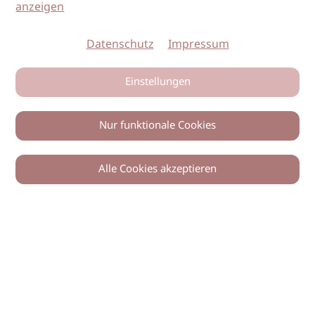
anzeigen
Datenschutz
Impressum
Einstellungen
Nur funktionale Cookies
Alle Cookies akzeptieren
0
Zurück
Teilen
© 2026 imSalon Verlags GmbH