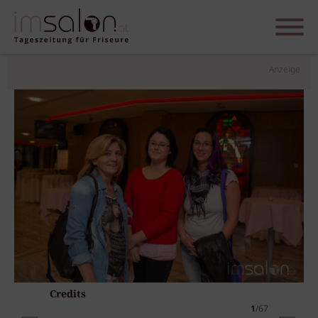
Anzeige
Credits
1
/67