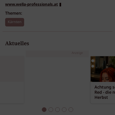
www.wella-professionals.at
Themen:
Kärnten
Aktuelles
Anzeige
Achtung sc
Red - die 
Herbst