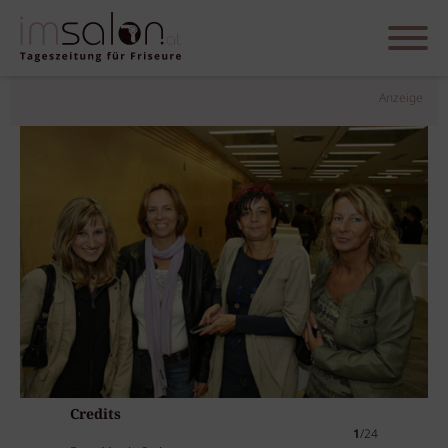
Anzeige
Credits
1
/24