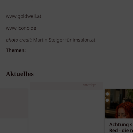
www.goldwell.at
www.icono.de
photo credit:
Martin Steiger für imsalon.at
Themen:
Aktuelles
Anzeige
Achtung sc
Red - die 