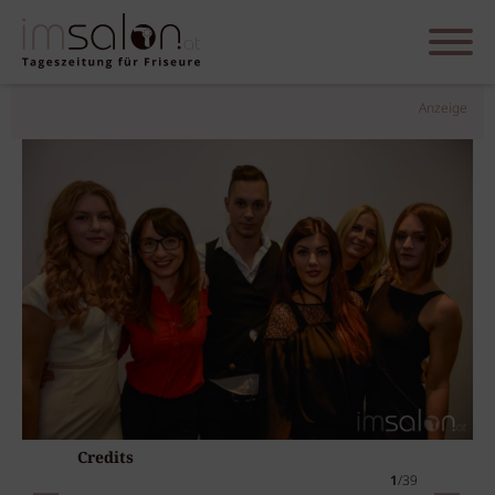
Anzeige
Credits
1
/39