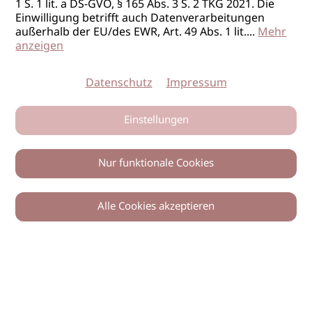
1 S. 1 lit. a DS-GVO, § 165 Abs. 3 S. 2 TKG 2021. Die
Einwilligung betrifft auch Datenverarbeitungen
außerhalb der EU/des EWR, Art. 49 Abs. 1 lit.
...
Mehr
anzeigen
Datenschutz
Impressum
Einstellungen
Nur funktionale Cookies
Alle Cookies akzeptieren
0
Zurück
Teilen