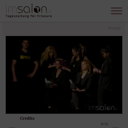
Anzeige
Credits
1
/78