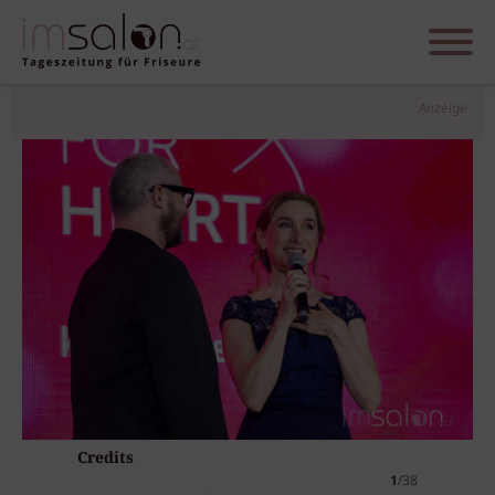
Anzeige
Credits
1
/38