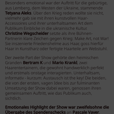
Besonders emotional war der Auftritt für die gebürtige,
aus Lemberg, dem Westen der Ukraine, stammende
Tetyana Aleks
. Über den Krieg reden wollte sie nicht,
vielmehr gab sie mit ihren kunstvollen Haar-
Accessoires und ihrer unterhaltsamen Art dem
Publikum Einblicke in die ukrainische Kultur.
Christine Wegscheider
setzte als ihre Bühnen-
Partnerin klare Zeichen gegen Krieg: Make Art, not War!
Sie inszenierte Friedenshelme aus Haar, goss hierfür
Haar in Kunstharz oder fertigte Haarteile am Webstuhl.
Der zweite Part der Show gehörte den heimischen
Granden
Bertram K
und
Mario Krankl
, zwei
Haarentertainern, die gewohnt handwerklich perfekt
und erstmals onstage interagierten. Unterhaltsam,
informativ - kurzum: Austausch ist the key! Die beiden,
die von der ersten, vagen Idee bis zur fulminanten
Umsetzung der Show dabei waren, genossen ihren
gemeinsamen Auftritt, wie das Publikum auch,
sichtlich.
Emotionales Highlight der Show war zweifelsohne die
Übergabe des Spendenschecks
an
Pascale Vayer
,