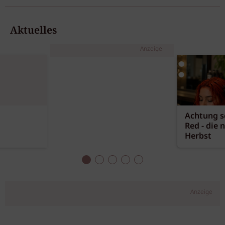
Aktuelles
Anzeige
Achtung sc
Red - die 
Herbst
Anzeige