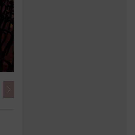
Credits
Foto:
www.martinsteiger.at