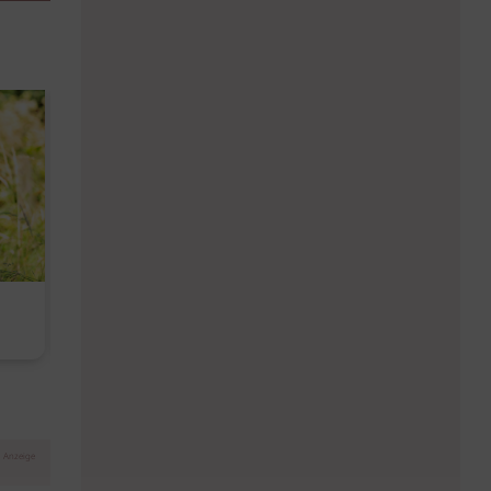
Diese Must-haves bringt der
Baby Don't C
August
Anzeige