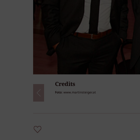
Credits
39
/39
Foto:
www.martinsteiger.at