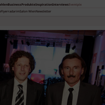
Zahlen
Business
Produkte
Inspiration
Interviews
Eventpix
n
Flyerradar
imSalon Wien
Newsletter