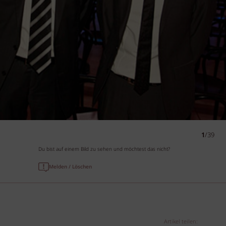
1
/39
Du bist auf einem Bild zu sehen und möchtest das nicht?
Melden / Löschen
Artikel teilen: