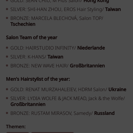
GOLD: SEAN CHIU, M Plus
Salon/
Hong Kong
SILVER: SHI-HAN ZHOU,
EROS Hair Styling/
Taiwan
BRONZE: MARCELA BLECHOVÁ,
Salon TOP/
Tschechien
Salon Team of the year
GOLD: HAIRSTUDIO INFINITY/
Niederlande
SILVER: K-HANS/
Taiwan
BRONZE: NEW WAVE HAIR/
Großbritannien
Men’s Hairstylist of the year:
GOLD: RENAT MURZAHALEIEV,
HDRM Salon/
Ukraine
SILVER: LYDIA WOLFE & JACK MEAD,
Jack & the Wolfe/
Großbritannien
BRONZE: RUSTAM MIRASOV,
Samedy/
Russland
Themen: