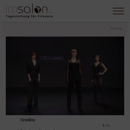
Anzeige
Credits
1
/16