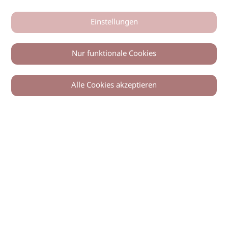
Einstellungen
Nur funktionale Cookies
Alle Cookies akzeptieren
0
Zurück
Teilen
© 2026 imSalon Verlags GmbH