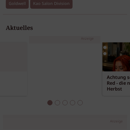
Goldwell
Kao Salon Division
Aktuelles
Anzeige
Achtung sc
Red - die 
Herbst
Anzeige