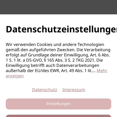
Preisgestaltung
WKO Friseure Tirol
19.10.2026
Innsbruck / T
Datenschutzeinstellunge
Beratungstag
Preisgestaltung
Wir verwenden Cookies und andere Technologien
gemäß den aufgeführten Zwecken. Die Verarbeitung
WKO Friseure Tirol
erfolgt auf Grundlage deiner Einwilligung, Art. 6 Abs.
09.11.2026
Innsbruck / T
1 S. 1 lit. a DS-GVO, § 165 Abs. 3 S. 2 TKG 2021. Die
Einwilligung betrifft auch Datenverarbeitungen
Beratungstag
außerhalb der EU/des EWR, Art. 49 Abs. 1 lit.
...
Mehr
anzeigen
Preisgestaltung
Datenschutz
Impressum
WKO Friseure Tirol
30.11.2026
Innsbruck / T
Einstellungen