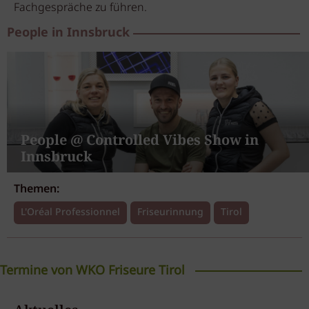
Fachgespräche zu führen.
People in Innsbruck
People @ Controlled Vibes Show in
Innsbruck
Themen:
L'Oréal Professionnel
Friseurinnung
Tirol
Termine von WKO Friseure Tirol
Trendshow mit Schwarzkopf