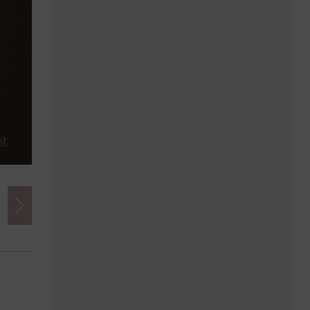
Credits
Foto:
www.tm-photography.at/