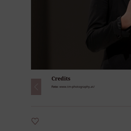
Credits
63
/63
Foto:
www.tm-photography.at/