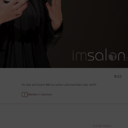
1
/63
Du bist auf einem Bild zu sehen und möchtest das nicht?
Melden / Löschen
Artikel teilen: