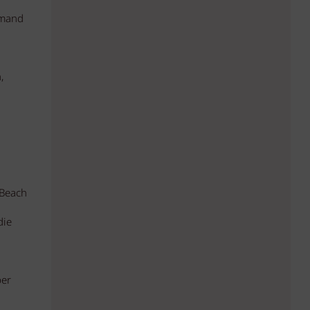
emand
,
 Beach
die
ber