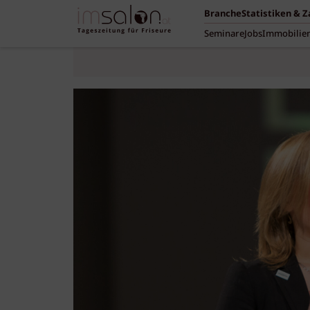
Branche
Statistiken & 
Seminare
Jobs
Immobilie