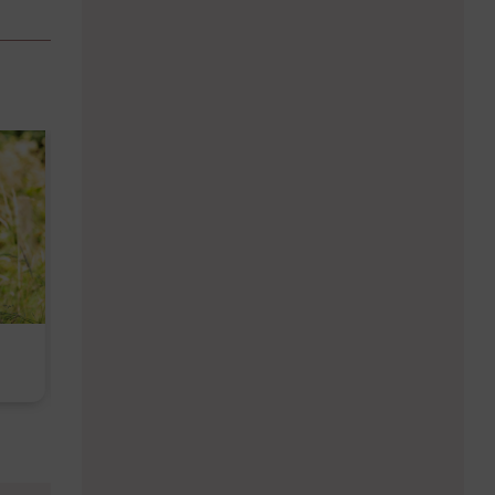
Diese Must-haves bringt der
Baby Don't C
August