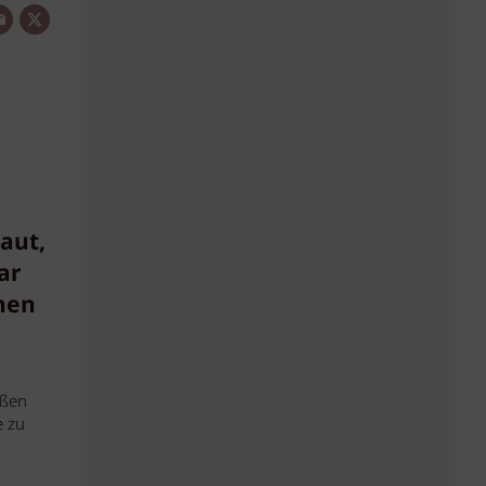
aut,
ar
nen
aßen
e zu