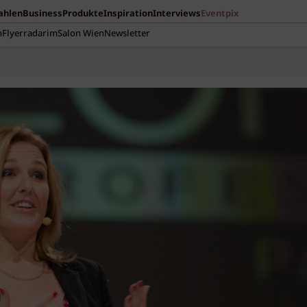
Zahlen
Business
Produkte
Inspiration
Interviews
Eventpix
n
Flyerradar
imSalon Wien
Newsletter