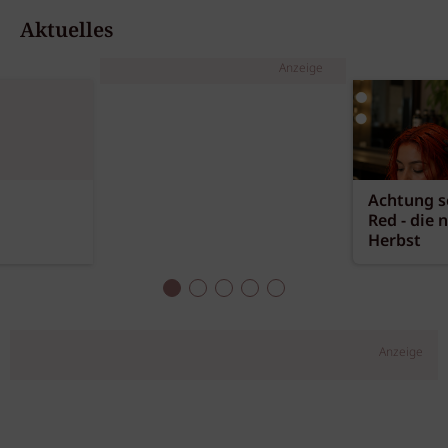
Aktuelles
Anzeige
Achtung sc
Red - die 
Herbst
Anzeige