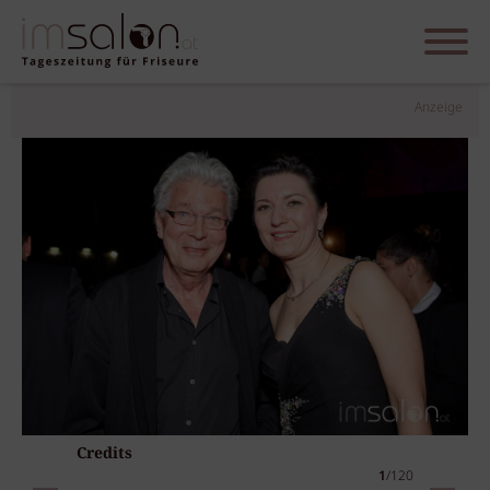
Anzeige
Credits
1
/120