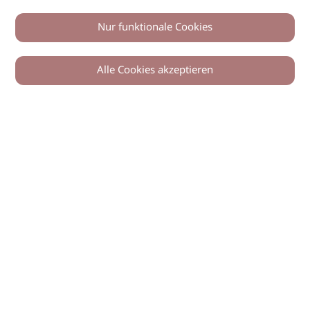
Nur funktionale Cookies
Alle Cookies akzeptieren
0
Zurück
Teilen
© 2026 imSalon Verlags GmbH
Newsletter