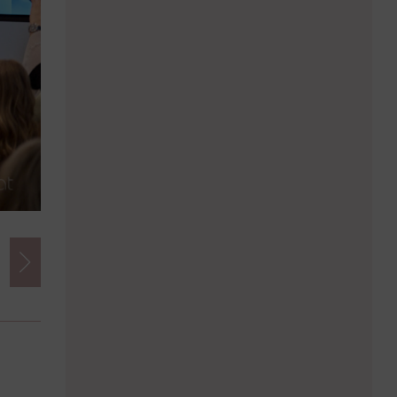
Credits
Foto:
Markus Wache | Fotograf Markus Wache
Herausgeber:
imSalon Verlags GmbH