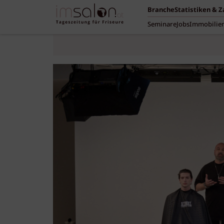
Branche
Statistiken & 
Seminare
Jobs
Immobilie