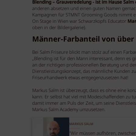
Blending – Grauveredelung - ist im Hause Salm
anderen absetzen und einen guten Namen gemacht
Kampagnen für STMNT Grooming Goods nimmt er s
On Stage in Wien war Schwarzkopfs Educator
Marl
oben in der Bildergalerie).
Männer-Farbanteil von über 
Bei Salm Friseure blickt man stolz auf einen Far
„Blending ist für den Mann interessant, denn es 
an der richtigen professionellen Beratung und d
Dienstleistungskonzept, das männliche Kunden z
Friseurhandwerk etwas entgegenzusetzen hat!
Markus Salm ist überzeugt, dass es ohne eine kon
kann. Er selbst hat viel mit Modeschaffenden zu t
damit immer am Puls der Zeit, um seine Dienstle
Markus Salm Academy umzusetzen.
MARKUS SALM
"Wir müssen aufhören, zwische