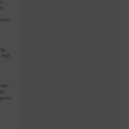
on
en
(Fotos
ng:
liegt
erden
ibt
igenen