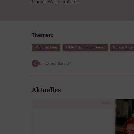
Markus Wache imSalon
Themen:
Weiterbildung
STMNT Grooming Goods
Schwarzkopf 
Zurück zur Übersicht
Aktuelles
Anzeige