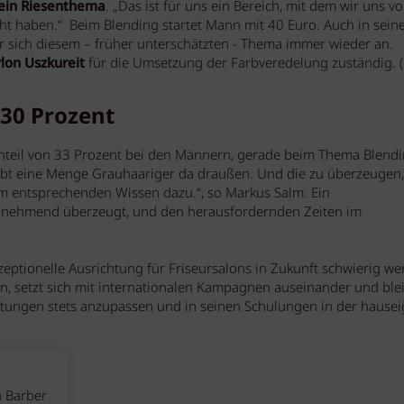
 ein Riesenthema
. „Das ist für uns ein Bereich, mit dem wir uns v
 haben.“ Beim Blending startet Mann mit 40 Euro. Auch in sein
ich diesem – früher unterschätzten - Thema immer wieder an.
on Uszkureit
für die Umsetzung der Farbveredelung zuständig. 
30 Prozent
banteil von 33 Prozent bei den Männern, gerade beim Thema Blendi
gibt eine Menge Grauhaariger da draußen. Und die zu überzeugen, 
em entsprechenden Wissen dazu.“, so Markus Salm. Ein
unehmend überzeugt, und den herausfordernden Zeiten im
zeptionelle Ausrichtung für Friseursalons in Zukunft schwierig w
un, setzt sich mit internationalen Kampagnen auseinander und ble
istungen stets anzupassen und in seinen Schulungen in der hause
n Barber