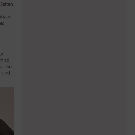
 Seiten
khaar-
er,
or
ch so
ür ein
– und