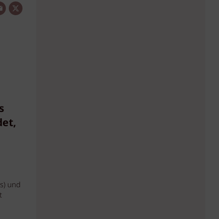
s
et,
s) und
t