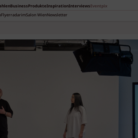
Zahlen
Business
Produkte
Inspiration
Interviews
Eventpix
n
Flyerradar
imSalon Wien
Newsletter