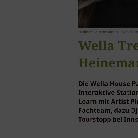
Credit: Wella Professionals | Alois Mülle
Wella Tr
Heinema
Die Wella House Pa
Interaktive Statio
Learn mit Artist 
Fachteam, dazu DJ,
Tourstopp bei Inn