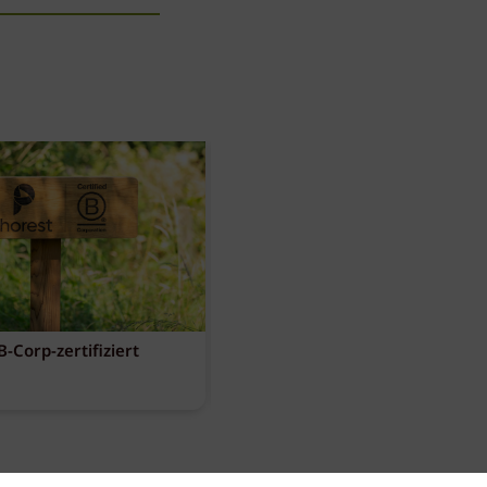
-Corp-zertifiziert
Diese Must-haves bringt der
August