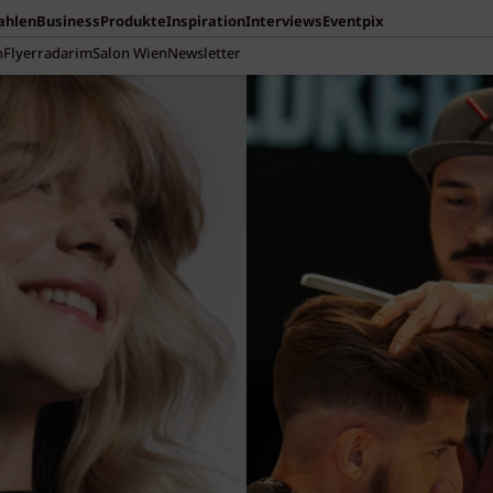
Zahlen
Business
Produkte
Inspiration
Interviews
Eventpix
n
Flyerradar
imSalon Wien
Newsletter