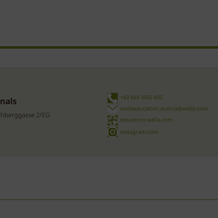
+43 664 3432 602
onals
wellaeducation.austria@wella.com
ichberggasse 2/EG
education.wella.com
instagram.com