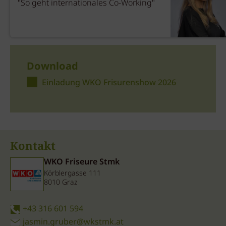
"So geht internationales Co-Working"
Download
Einladung WKO Frisurenshow 2026
Kontakt
WKO Friseure Stmk
Körblergasse 111
8010 Graz
+43 316 601 594
jasmin.gruber@wkstmk.at