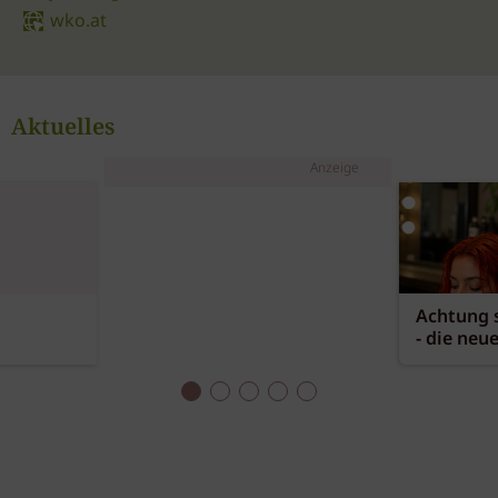
wko.at
Aktuelles
Anzeige
Achtung s
- die neu