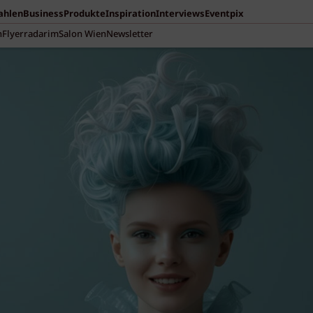
Zahlen
Business
Produkte
Inspiration
Interviews
Eventpix
n
Flyerradar
imSalon Wien
Newsletter