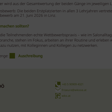
ger wird aus der Gesamtwertung der beiden Gänge im jeweiligen Le
sbewerb: Die beiden Erstplatzierten in allen 3 Lehrjahren vertret
bewerb am 21. Juni 2026 in Linz.
tmachen sollten?
ie Teilnehmenden echte Wettbewerbspraxis – wie im Salonallta
ranche, stehen im Fokus, arbeiten an ihrer Routine und erleben w
zu nutzen, mit Kolleginnen und Kollegen zu netzwerken.
lenge:
Auschreibung
+43 5 90909 4321
OÖ
friseure@wkooe.at
wko.at