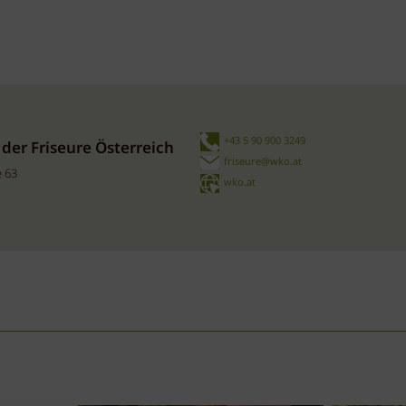
+43 5 90 900 3249
er Friseure Österreich
friseure@wko.at
 63
wko.at