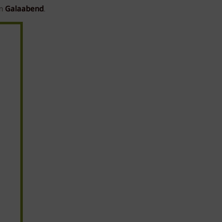
em
Galaabend
.