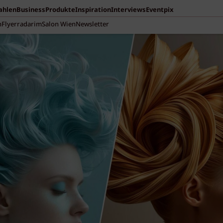
Zahlen
Business
Produkte
Inspiration
Interviews
Eventpix
n
Flyerradar
imSalon Wien
Newsletter