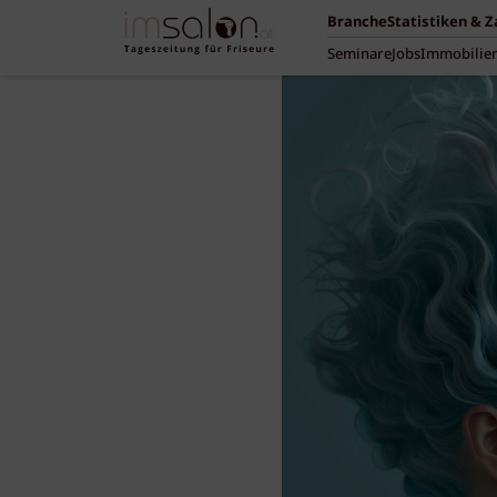
Branche
Statistiken & 
Seminare
Jobs
Immobilie