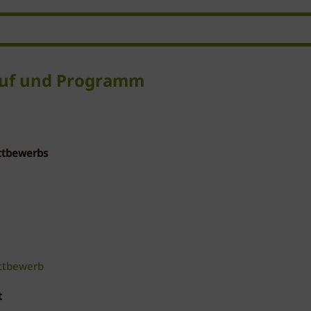
auf und Programm
ttbewerbs
ttbewerb
t