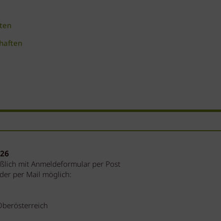
ten
haften
026
ßlich mit Anmeldeformular per Post
er per Mail möglich:
Oberösterreich