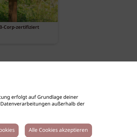
-Corp-zertifiziert
Diese Must-haves bringt der
August
Dornbirn / VBG
ung erfolgt auf Grundlage deiner
auch Datenverarbeitungen außerhalb der
ookies
Alle Cookies akzeptieren