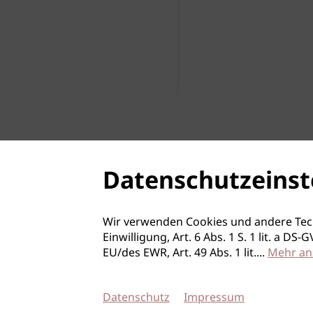
Weißbacher
WKO Friseure Vbg
Baby Don't Cry
Businessvortrag
Weißbacher - po
Professionnel
WKO Friseure Vbg
Datenschutzeinst
Wir verwenden Cookies und andere Tec
Einwilligung, Art. 6 Abs. 1 S. 1 lit. a D
EU/des EWR, Art. 49 Abs. 1 lit.
...
Mehr an
Datenschutz
Impressum