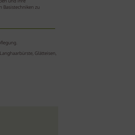
aben und ihre
n Basistechniken zu
pflegung.
Langhaarbürste, Glätteisen,