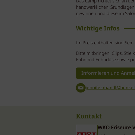
Das Camp richtet sich an Le
handwerklichen Grundlagen we
gewinnen und diese im Salon
Wichtige Infos
Im Preis enthalten sind Sem
Bitte mitbringen: Clips, St
Föhn mit Föhndüse sowie pe
Informieren und Anme
jennifer.mandl@henke
Kontakt
WKO Friseure 