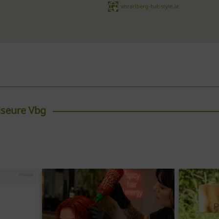
vorarlberg-hat-style.at
iseure Vbg
powered
16.09.2026
Bregenz / VBG
Anzeige
 mit Joe