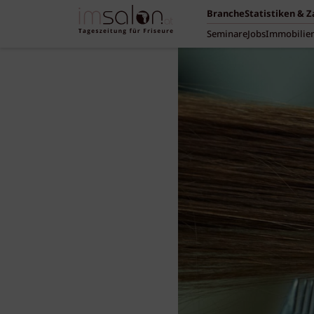
Branche
Statistiken & 
Seminare
Jobs
Immobilie