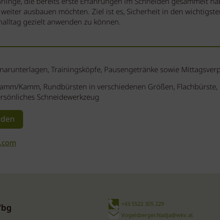
hrlinge, die bereits erste Erfahrungen im Schneiden gesammelt h
iter ausbauen möchten. Ziel ist es, Sicherheit in den wichtigste
alltag gezielt anwenden zu können.
inarunterlagen, Trainingsköpfe, Pausengetränke sowie Mittagsver
ielkamm/Kamm, Rundbürsten in verschiedenen Größen, Flachbürste, 
rsönliches Schneidewerkzeug
lden
l.com
+43 5522 305 229
Vbg
Vogelsberger.Nadja@wkv.at