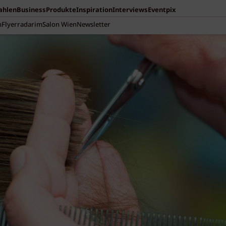
Zahlen
Business
Produkte
Inspiration
Interviews
Eventpix
n
Flyerradar
imSalon Wien
Newsletter