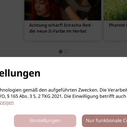
19.10.2026
Dornbirn / VBG
Achtung scharf! Sriracha Red -
Phorest B
 mit Joe
die neue It-Farbe im Herbst
wered by L'Oréal
19.10.2026
ellungen
hnologien gemäß den aufgeführten Zwecken. Die Verarbeit
S-GVO, § 165 Abs. 3 S. 2 TKG 2021. Die Einwilligung betrifft 
zeigen
Einstellungen
Nur funktionale C