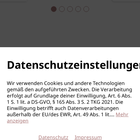
Master Stylist 2.0
Fortgeschritten
Goldwell
ab 28.08.2026
Linz / OÖ
Fit for the Job
Datenschutzeinstellunge
Goldwell
ab 31.08.2026
Linz / OÖ
Cutting Class
Wir verwenden Cookies und andere Technologien
gemäß den aufgeführten Zwecken. Die Verarbeitung
erfolgt auf Grundlage deiner Einwilligung, Art. 6 Abs.
Goldwell
1 S. 1 lit. a DS-GVO, § 165 Abs. 3 S. 2 TKG 2021. Die
ab 31.08.2026
Wien / W
Einwilligung betrifft auch Datenverarbeitungen
außerhalb der EU/des EWR, Art. 49 Abs. 1 lit.
...
Mehr
Cutting Class
anzeigen
Goldwell
Datenschutz
Impressum