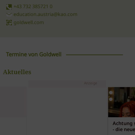
+43 732 385721 0
education.austria@kao.com
goldwell.com
Termine von Goldwell
Fit for the Job mit
Aktuelles
Goldwell
Anzeige
Goldwell
ab 24.08.2026
Wien / W
Fit for the Job
Goldwell
Achtung s
ab 24.08.2026
Wien / W
- die neu