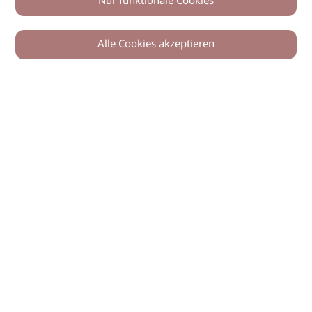
Nur funktionale Cookies
Alle Cookies akzeptieren
© 2026 imSalon Verlags GmbH
Newsletter
Kontakt
Team