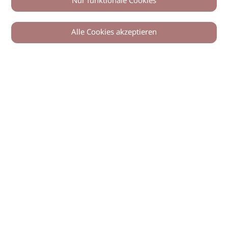
Nur funktionale Cookies
Alle Cookies akzeptieren
© 2026 imSalon Verlags GmbH
Newsletter
Kontakt
Team