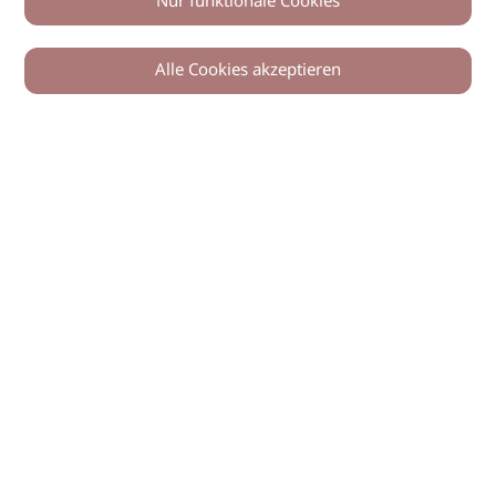
Nur funktionale Cookies
Alle Cookies akzeptieren
© 2026 imSalon Verlags GmbH
Newsletter
Kontakt
Team