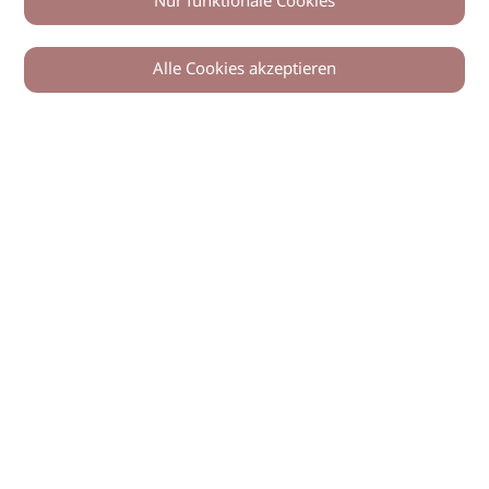
Nur funktionale Cookies
Alle Cookies akzeptieren
© 2026 imSalon Verlags GmbH
Newsletter
Kontakt
Team