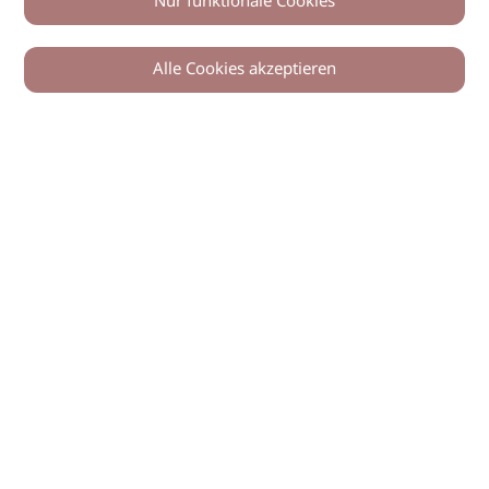
Nur funktionale Cookies
Alle Cookies akzeptieren
© 2026 imSalon Verlags GmbH
Newsletter
Kontakt
Team