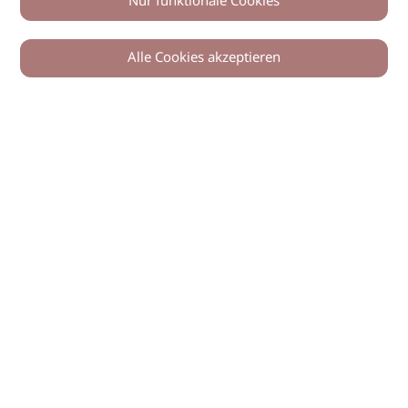
Nur funktionale Cookies
Alle Cookies akzeptieren
© 2026 imSalon Verlags GmbH
Newsletter
Kontakt
Team