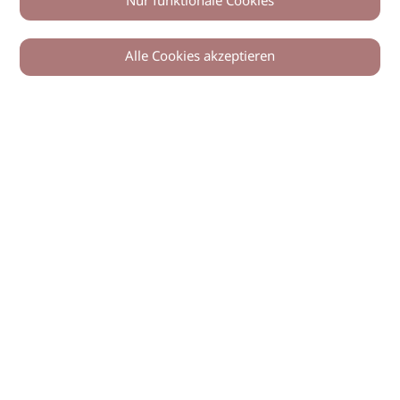
Nur funktionale Cookies
Alle Cookies akzeptieren
© 2026 imSalon Verlags GmbH
Newsletter
Kontakt
Team