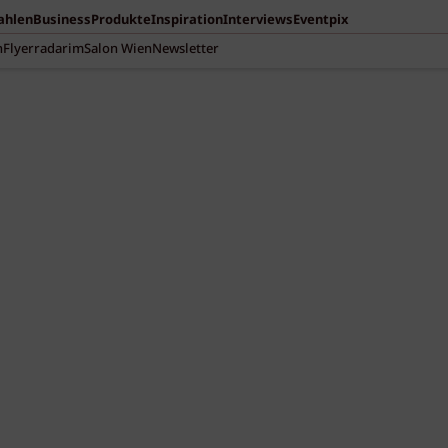
Zahlen
Business
Produkte
Inspiration
Interviews
Eventpix
n
Flyerradar
imSalon Wien
Newsletter