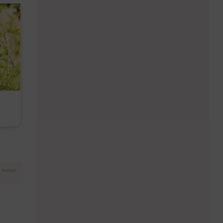
Diese Must-haves bringt der
Baby Don't C
August
Anzeige