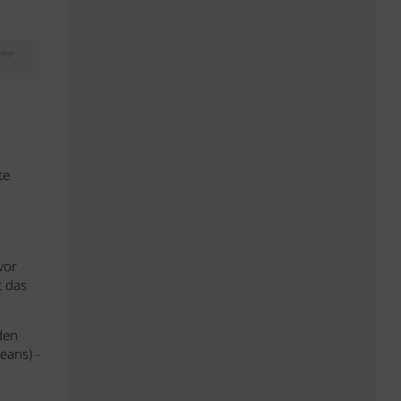
eige
te
vor
t das
den
eans) -