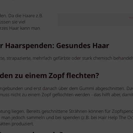
en. Da die Haare z.B.
Anz
ssen sie viel
urzes Haar kann man
ür Haarspenden: Gesundes Haar
tte, strapazierte, mehrfach gefärbte oder stark chemisch behandel
nden zu einem Zopf flechten?
engebunden und erst danach über dem Gummi abgeschnitten. Da
ss nicht zu einem Zopf geflochten werden - das hilft aber, dami
.
htung liegen. Bereits geschnittene Strähnen können für Zopfspen
man jedoch sammeln und bei spenden (z.B. bei Hair Help The Oc
tten produziert.