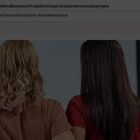
Zahlen
Business
Produkte
Inspiration
Interviews
Eventpix
n
Flyerradar
imSalon Wien
Newsletter