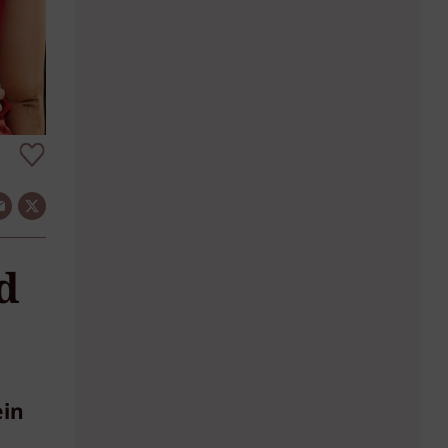
d
ein