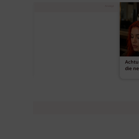
Anzeige
Achtu
die n