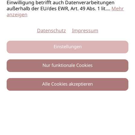
Einwilligung betrifft auch Datenverarbeitungen
außerhalb der EU/des EWR, Art. 49 Abs. 1 lit.
...
Mehr
anzeigen
Datenschutz
Impressum
Einstellungen
Nur funktionale Cookies
Alle Cookies akzeptieren
0
Zurück
Teilen
© 2026 imSalon Verlags GmbH