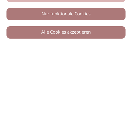
Nur funktionale Cookies
Alle Cookies akzeptieren
0
Zurück
Teilen
© 2026 imSalon Verlags GmbH
Newsletter