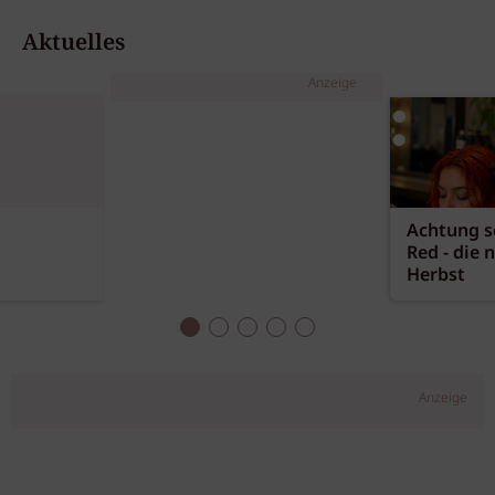
Aktuelles
Anzeige
Achtung sc
Red - die 
Herbst
Anzeige