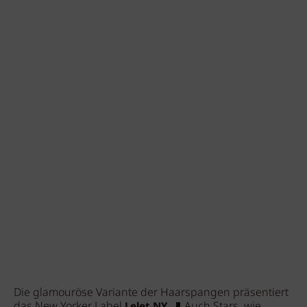
Die glamouröse Variante der Haarspangen präsentiert
das New Yorker Label
Auch Stars, wie