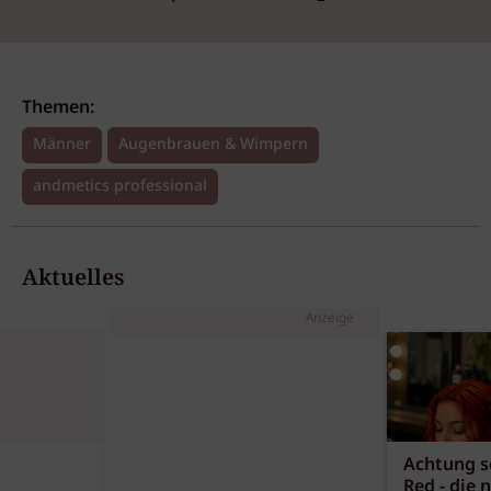
Themen:
Männer
Augenbrauen & Wimpern
andmetics professional
Aktuelles
Anzeige
Achtung sc
Red - die 