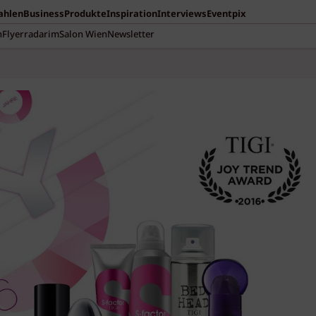
Zahlen
Business
Produkte
Inspiration
Interviews
Eventpix
n
Flyerradar
imSalon Wien
Newsletter