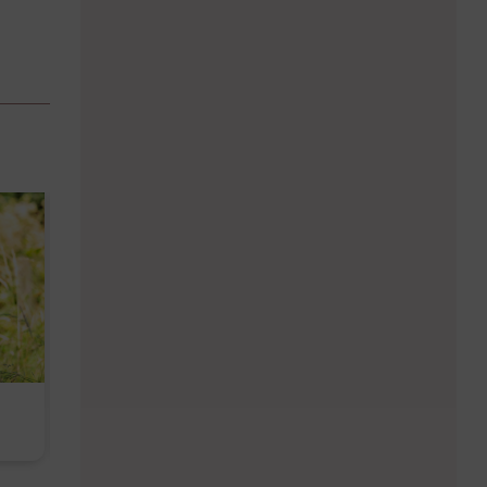
Diese Must-haves bringt der
Baby Don't C
August