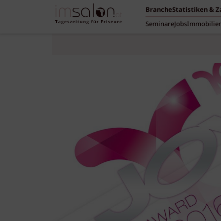
Branche
Statistiken & 
Seminare
Jobs
Immobilie