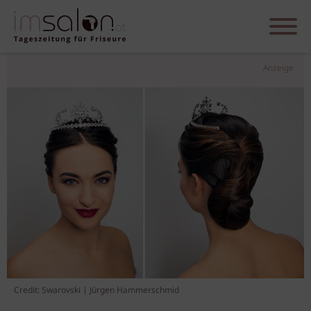
Anzeige
Credit: Swarovski | Jürgen Hammerschmid