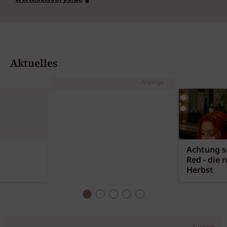
Aktuelles
Anzeige
Achtung sc
Red - die 
Herbst
Anzeige