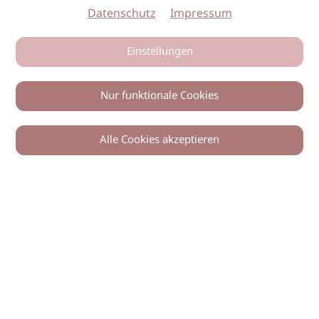
Datenschutz
Impressum
Einstellungen
Nur funktionale Cookies
Alle Cookies akzeptieren
0
Zurück
Teilen
© 2026 imSalon Verlags GmbH