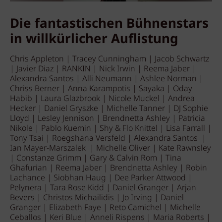
Die fantastischen Bühnenstars
in willkürlicher Auflistung
Chris Appleton | Tracey Cunningham | Jacob Schwartz
| Javier Diaz | RANKIN | Nick Irwin | Reema Jaber |
Alexandra Santos | Alli Neumann | Ashlee Norman |
Chriss Berner | Anna Karampotis | Sayaka | Oday
Habib | Laura Glazbrook | Nicole Muckel | Andrea
Hecker | Daniel Gryszke | Michelle Tanner | DJ Sophie
Lloyd | Lesley Jennison | Brendnetta Ashley | Patricia
Nikole | Pablo Kuemin | Shy & Flo Knittel | Lisa Farrall |
Tony Tsai | Roegshana Versfeld | Alexandra Santos |
Ian Mayer-Marszalek | Michelle Oliver | Kate Rawnsley
| Constanze Grimm | Gary & Calvin Rom | Tina
Ghafurian | Reema Jaber | Brendnetta Ashley | Robin
Lachance | Siobhan Haug | Dee Parker Attwood |
Pelynera | Tara Rose Kidd | Daniel Granger | Arjan
Bevers | Christos Michailidis | Jo Irving | Daniel
Granger | Elizabeth Faye | Reto Camichel | Michelle
Ceballos | Keri Blue | Anneli Rispens | Maria Roberts |