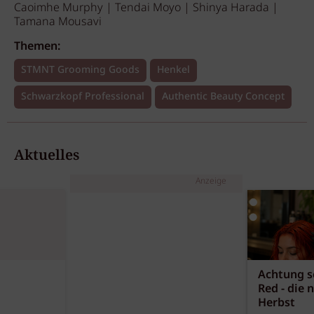
Caoimhe Murphy | Tendai Moyo | Shinya Harada |
Tamana Mousavi
Themen:
STMNT Grooming Goods
Henkel
Schwarzkopf Professional
Authentic Beauty Concept
Aktuelles
Anzeige
Achtung sc
Red - die 
Herbst