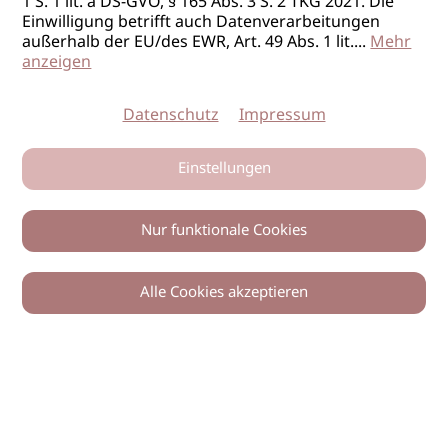
1 S. 1 lit. a DS-GVO, § 165 Abs. 3 S. 2 TKG 2021. Die
Einwilligung betrifft auch Datenverarbeitungen
außerhalb der EU/des EWR, Art. 49 Abs. 1 lit.
...
Mehr
anzeigen
Datenschutz
Impressum
Einstellungen
Nur funktionale Cookies
Alle Cookies akzeptieren
0
Zurück
Teilen