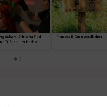
ng scharf! Sriracha Red -
Phorest B-Corp-zertifiziert
eue It-Farbe im Herbst