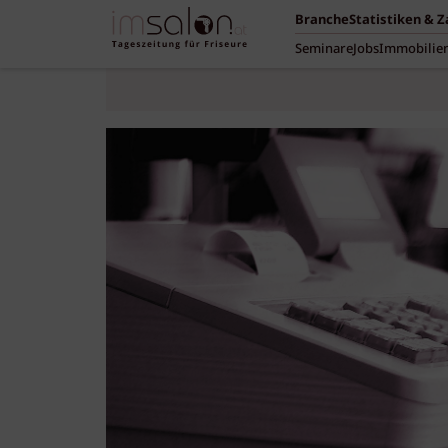
Branche
Statistiken & 
Seminare
Jobs
Immobilie