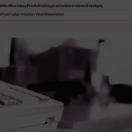
Zahlen
Business
Produkte
Inspiration
Interviews
Eventpix
n
Flyerradar
imSalon Wien
Newsletter