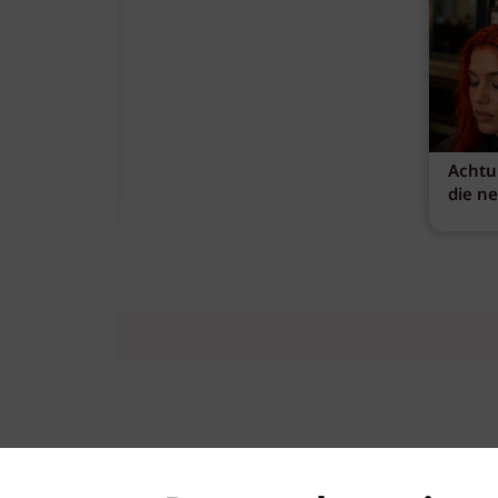
Achtu
die n