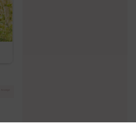
Diese Must-haves bringt der
Baby Don't C
August
Anzeige