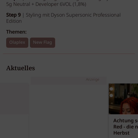
5g Neutral + Developer 6VOL (1,8%)
Step 9
| Styling mit Dyson Supersonic Professional
Edition
Themen:
Olaplex
New Flag
Aktuelles
Anzeige
Achtung sc
Red - die 
Herbst