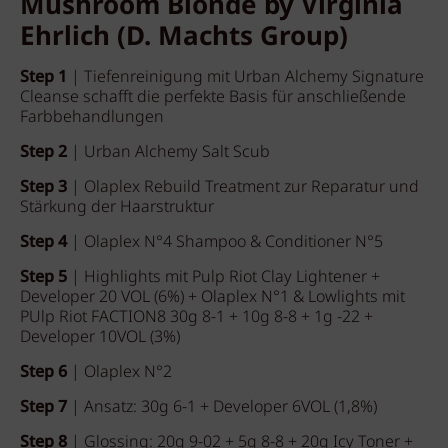
Mushroom Blonde by Virginia
Ehrlich (D. Machts Group)
Step 1
| Tiefenreinigung mit Urban Alchemy Signature
Cleanse schafft die perfekte Basis für anschließende
Farbbehandlungen
Step 2
| Urban Alchemy Salt Scub
Step 3
| Olaplex Rebuild Treatment zur Reparatur und
Stärkung der Haarstruktur
Step 4
| Olaplex N°4 Shampoo & Conditioner N°5
Step 5
| Highlights mit Pulp Riot Clay Lightener +
Developer 20 VOL (6%) + Olaplex N°1 & Lowlights mit
PUlp Riot FACTION8 30g 8-1 + 10g 8-8 + 1g -22 +
Developer 10VOL (3%)
Step 6
| Olaplex N°2
Step 7
| Ansatz: 30g 6-1 + Developer 6VOL (1,8%)
Step 8
| Glossing: 20g 9-02 + 5g 8-8 + 20g Icy Toner +