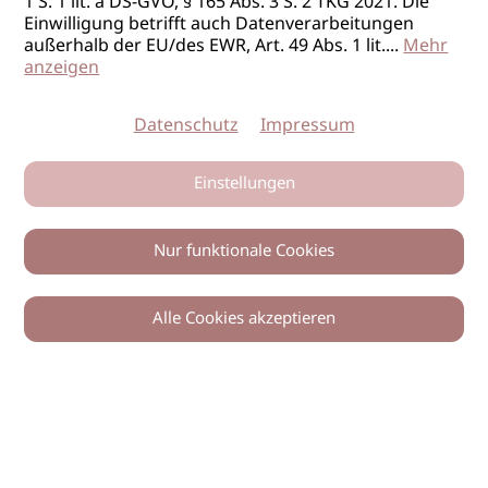
1 S. 1 lit. a DS-GVO, § 165 Abs. 3 S. 2 TKG 2021. Die
Einwilligung betrifft auch Datenverarbeitungen
außerhalb der EU/des EWR, Art. 49 Abs. 1 lit.
...
Mehr
anzeigen
Datenschutz
Impressum
Einstellungen
Nur funktionale Cookies
Alle Cookies akzeptieren
0
Zurück
Teilen