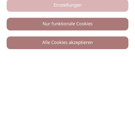
Einstellungen
Nur funktionale Cookies
Alle Cookies akzeptieren
0
Zurück
Teilen
© 2026 imSalon Verlags GmbH