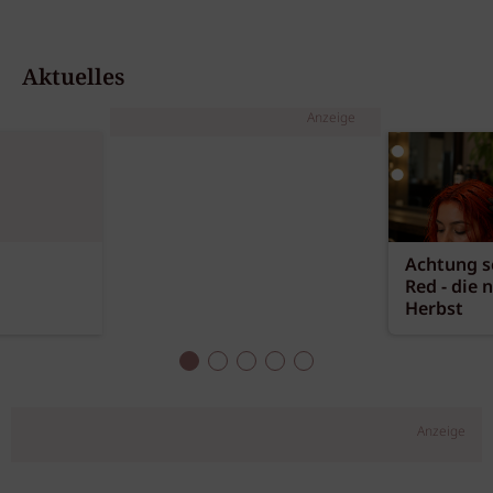
Aktuelles
Anzeige
Achtung sc
Red - die 
Herbst
Anzeige