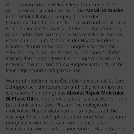
Professionnel das perfekte Pflege-Duo zum Schutz
gegen Sonnenschäden im Haar. Die
Metal DX Maske
entfernt Metallablagerungen, die eine der
Hauptursachen für Haarschäden sind und vor allem in
Kombination mit Salzwasser, Chlor und UV-Strahlung
das Haarbruchrisiko steigern. Das Molekül Glicoamin
ist klein genug, um Metalle in der Haarfaser, die für
Haarbruch und Farbveränderungen verantwortlich
sein können, zu neutralisieren. Die vegane, sulfatfreie
Formel, deren patentierte Technologie mit Friseuren
entwickelt wurde, sorgt für weniger Haarbruch, mehr
Feuchtigkeit und kräftigeres Haar.
Während herkömmliche Öle üblicherweise die äußere
Schuppenschicht reparieren und lediglich temporären
Glanz verleihen, dringt das
Absolut Repair Molecular
Bi-Phase Oil
tief in die molekulare Haarstruktur ein und
baut dank seiner Zwei-Phasen Technologie die
molekulare Haarstruktur von innen heraus auf. Die
wässrige Phase mit Peptidbondern und 5 Aminosäuren
dringt tief in den Kortex ein, um die molekulare
Haarstruktur wiederaufzubauen und so Haarschäden