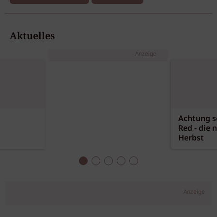
Aktuelles
Anzeige
Achtung sc
Red - die 
Herbst
Anzeige