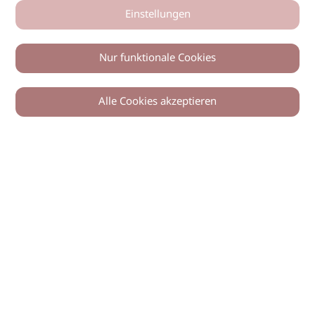
Einstellungen
Nur funktionale Cookies
Alle Cookies akzeptieren
0
Zurück
Teilen
© 2026 imSalon Verlags GmbH