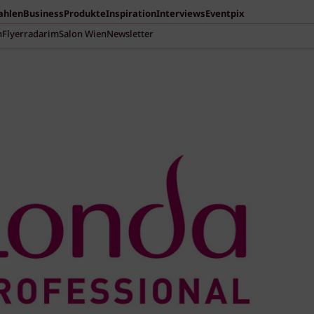
Zahlen
Business
Produkte
Inspiration
Interviews
Eventpix
n
Flyerradar
imSalon Wien
Newsletter