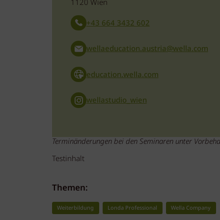
1120 Wien
+43 664 3432 602
wellaeducation.austria@wella.com
education.wella.com
wellastudio_wien
Terminänderungen bei den Seminaren unter Vorbehal
Testinhalt
Themen:
Weiterbildung
Londa Professional
Wella Company