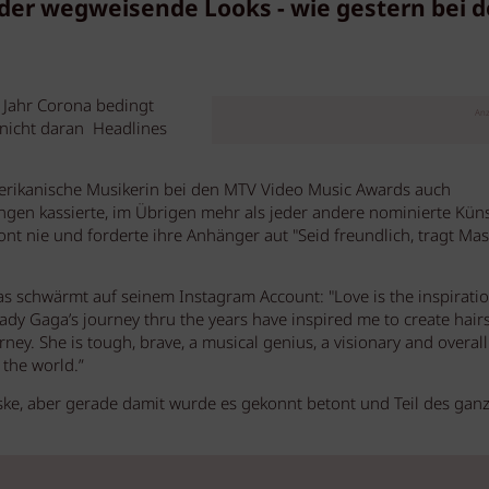
der wegweisende Looks - wie gestern bei 
Jahr Corona bedingt
Anz
a nicht daran Headlines
erikanische Musikerin bei den MTV Video Music Awards auch
gen kassierte, im Übrigen mehr als jeder andere nominierte Künst
t nie und forderte ihre Anhänger aut "Seid freundlich, tragt Ma
as schwärmt auf seinem Instagram Account: "Love is the inspiratio
Lady Gaga’s journey thru the years have inspired me to create hairs
ney. She is tough, brave, a musical genius, a visionary and overall
 the world.”
ke, aber gerade damit wurde es gekonnt betont und Teil des gan