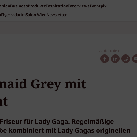
Zahlen
Business
Produkte
Inspiration
Interviews
Eventpix
n
Flyerradar
imSalon Wien
Newsletter
Artikel teilen:
maid Grey mit
nt
e Friseur für Lady Gaga. Regelmäßige
be kombiniert mit Lady Gagas originellen