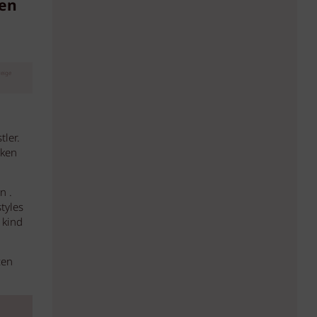
den
eige
ler.
sken
n .
tyles
 kind
zen