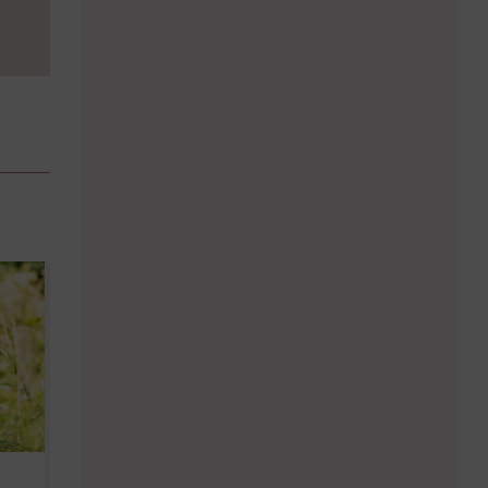
Diese Must-haves bringt der
Baby Don't C