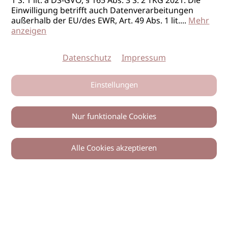
1 S. 1 lit. a DS-GVO, § 165 Abs. 3 S. 2 TKG 2021. Die
Einwilligung betrifft auch Datenverarbeitungen
außerhalb der EU/des EWR, Art. 49 Abs. 1 lit.
...
Mehr
anzeigen
Datenschutz
Impressum
Einstellungen
Nur funktionale Cookies
Alle Cookies akzeptieren
0
Zurück
Teilen