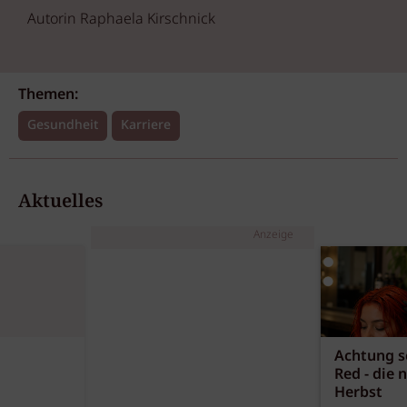
Autorin Raphaela Kirschnick
Themen:
Gesundheit
Karriere
Aktuelles
Anzeige
Achtung sc
Red - die 
Herbst