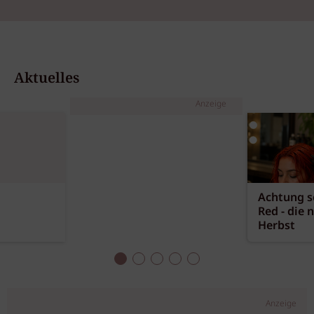
Aktuelles
Anzeige
Achtung sc
Red - die 
Herbst
Anzeige