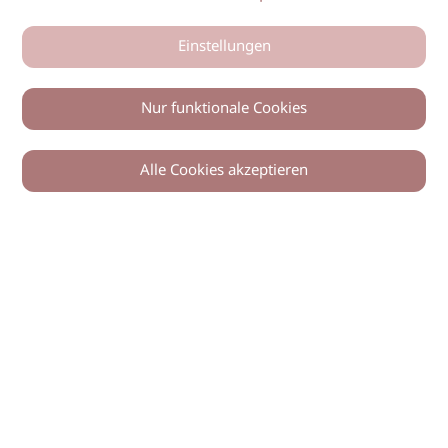
Einstellungen
Nur funktionale Cookies
Alle Cookies akzeptieren
0
Zurück
Teilen
© 2026 imSalon Verlags GmbH