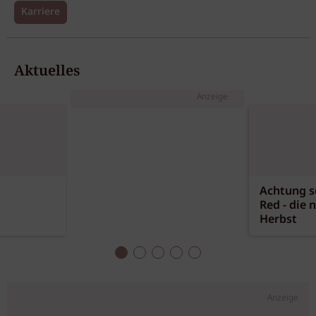
Karriere
Aktuelles
Anzeige
Achtung sc
Red - die 
Herbst
Anzeige