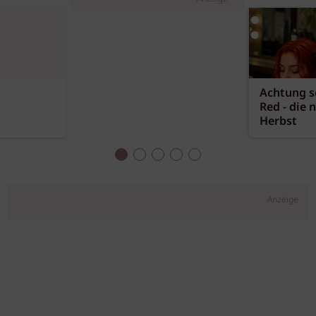
Achtung sc
Red - die 
Herbst
Anzeige