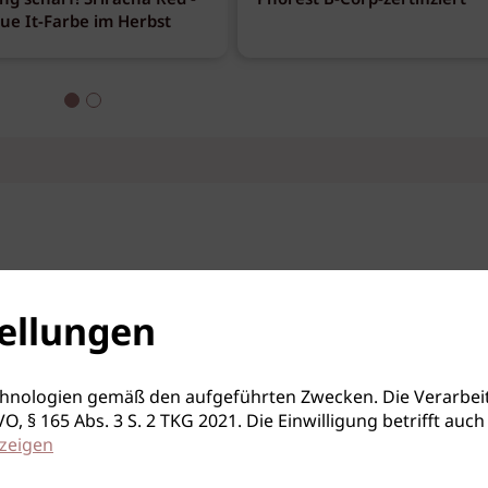
ng scharf! Sriracha Red -
Phorest B-Corp-zertifiziert
eue It-Farbe im Herbst
ellungen
hnologien gemäß den aufgeführten Zwecken. Die Verarbeit
S-GVO, § 165 Abs. 3 S. 2 TKG 2021. Die Einwilligung betrifft 
zeigen