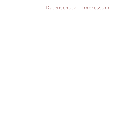
Datenschutz
Impressum
© 2026 imSalon Verlags GmbH
Newsletter
Kontakt
Team
Verlag
Mediadaten
AGB
Datenschu