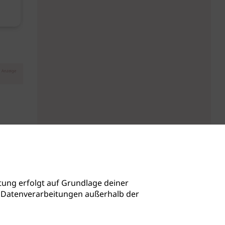
Diese Must-haves bringt der
Baby Don't C
August
Anzeige
ung erfolgt auf Grundlage deiner
auch Datenverarbeitungen außerhalb der