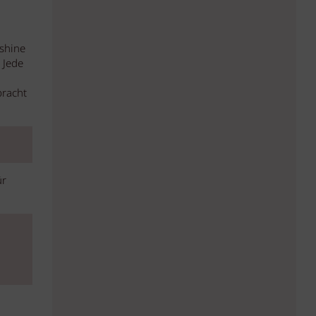
shine
 Jede
bracht
ür