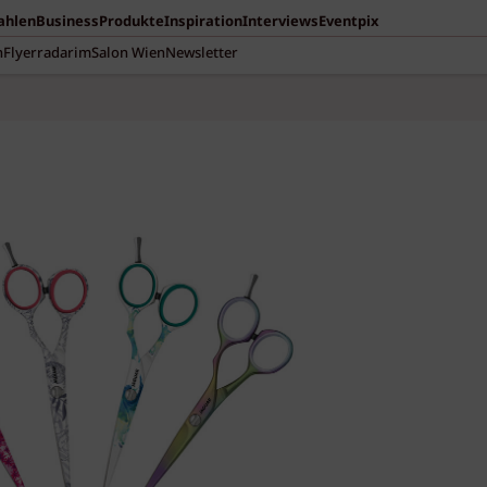
Zahlen
Business
Produkte
Inspiration
Interviews
Eventpix
n
Flyerradar
imSalon Wien
Newsletter