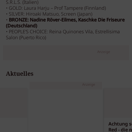
S.R.L.S. (Italien)
• GOLD: Laura Harju – Prof Tampere (Finnland)
• SILVER: Hiroaki Matsuo, Screen (Japan)
•
BRONZE: Nadine Röver-Eilmes, Kaschke Die Friseure
(Deutschland)
• PEOPLE’S CHOICE: Reina Quinones Vila, Estrellisima
Salon (Puerto Rico)
Anzeige
Aktuelles
Anzeige
Achtung sc
Red - die 