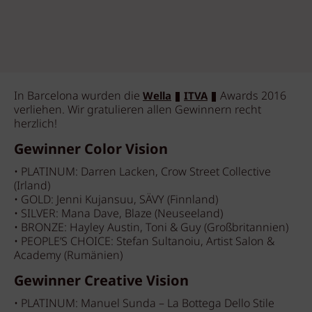
In Barcelona wurden die
Awards 2016
Wella
ITVA
verliehen. Wir gratulieren allen Gewinnern recht
herzlich!
Gewinner Color Vision
• PLATINUM: Darren Lacken, Crow Street Collective
(Irland)
• GOLD: Jenni Kujansuu, SÄVY (Finnland)
• SILVER: Mana Dave, Blaze (Neuseeland)
• BRONZE: Hayley Austin, Toni & Guy (Großbritannien)
• PEOPLE’S CHOICE: Stefan Sultanoiu, Artist Salon &
Academy (Rumänien)
Gewinner Creative Vision
• PLATINUM: Manuel Sunda – La Bottega Dello Stile