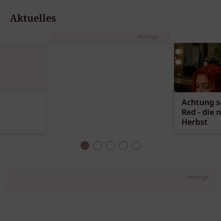
Aktuelles
Anzeige
Achtung sc
Red - die 
Herbst
Anzeige