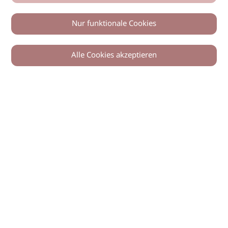
Nur funktionale Cookies
Alle Cookies akzeptieren
0
Zurück
Teilen
© 2026 imSalon Verlags GmbH
Newsletter